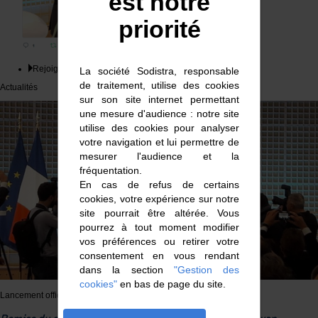
est notre
priorité
Rejoignez le mouvement French Fab
La société Sodistra, responsable
de traitement, utilise des cookies
Actualités
sur son site internet permettant
une mesure d'audience : notre site
utilise des cookies pour analyser
votre navigation et lui permettre de
mesurer l'audience et la
fréquentation.
En cas de refus de certains
cookies, votre expérience sur notre
site pourrait être altérée. Vous
pourrez à tout moment modifier
vos préférences ou retirer votre
consentement en vous rendant
dans la section
"Gestion des
cookies"
en bas de page du site.
Lancement officiel du label french
Remise du symbole du mouvement French Fab par Erwan