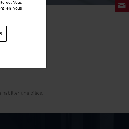
altérée. Vous
ent en vous
 de vos solutions :
S
 habiller une pièce.