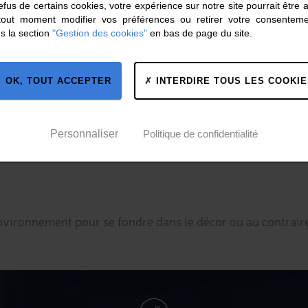
fus de certains cookies, votre expérience sur notre site pourrait être 
tout moment modifier vos préférences ou retirer votre consentem
s la section
"Gestion des cookies"
en bas de page du site.
ur de la signalisation spécifique, personnalisez la couleur
OK, TOUT ACCEPTER
INTERDIRE TOUS LES COOKIE
es et architecturales
Personnaliser
Politique de confidentialité
nvironnement pour se fondre dans le décor ou au contraire