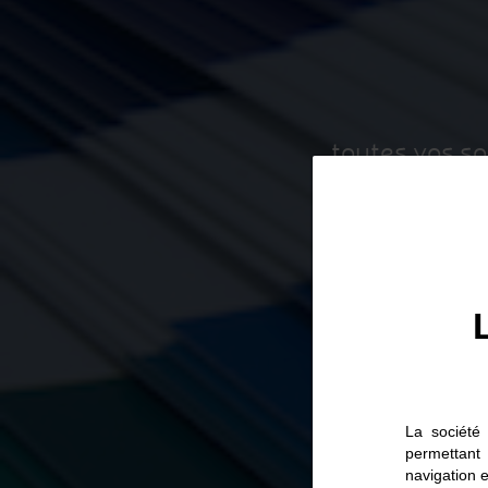
toutes vos so
La société 
permettant
navigation e