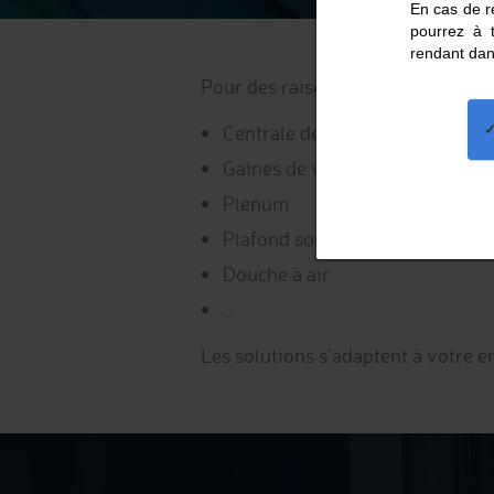
En cas de re
pourrez à 
rendant dan
Pour des raisons esthétiques ou po
Centrale de traitement d’air
Gaines de ventilation : classiqu
Plenum
Plafond soufflant
Douche à air
…
Les solutions s’adaptent à votre e