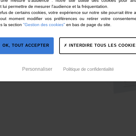
 une mesure d'audience : notre site utilise des cookies pour ana
t lui permettre de mesurer l'audience et la fréquentation.
fus de certains cookies, votre expérience sur notre site pourrait être 
tout moment modifier vos préférences ou retirer votre consentem
nction :
s la section
"Gestion des cookies"
en bas de page du site.
OK, TOUT ACCEPTER
INTERDIRE TOUS LES COOKIE
tement de l’air…
Personnaliser
Politique de confidentialité