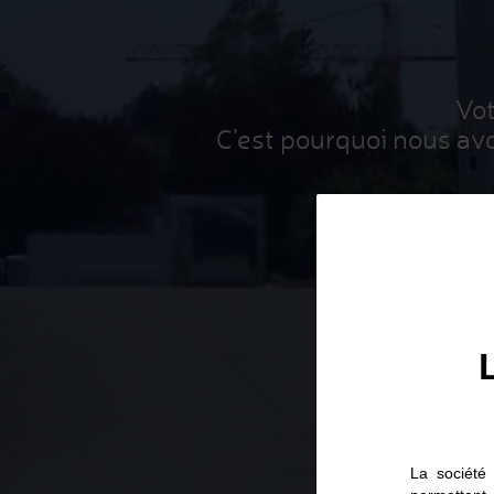
Vot
C’est pourquoi nous av
La société 