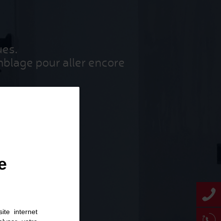
ues.
blage pour aller encore
e
ite internet