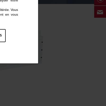
lyser votre
altérée. Vous
ent en vous
S