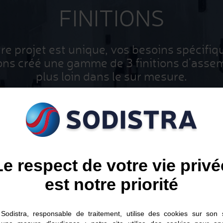
FINITIONS
re projet est unique, vos besoins spécifiq
ons créé une gamme de 3 finitions d’assem
plus loin dans le sur mesure.
Le respect de votre vie privé
est notre priorité
Sodistra, responsable de traitement, utilise des cookies sur son s