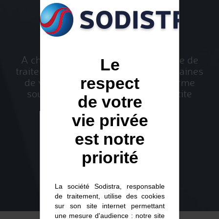
GÉOMÉTRIES
A chacun son besoin ! Votre centrale de
Le
traitement d’air ou votre réseau de gaines
respect
de ventilation sera fabriqué à la forme
souhaitée : horizontal, vertical, petite
de votre
hauteur, en L,…
vie privée
est notre
priorité
La société Sodistra, responsable
de traitement, utilise des cookies
sur son site internet permettant
une mesure d'audience : notre site