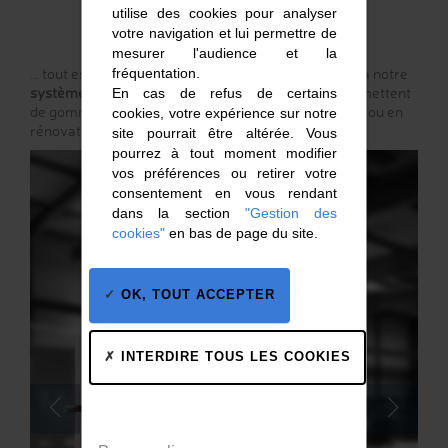
utilise des cookies pour analyser
votre navigation et lui permettre de
mesurer l'audience et la
... tout est possible grâce au
fréquentation.
polyester composite
et à notre
système de fabrication
. Ces particularités vous permettent
En cas de refus de certains
de gommer toutes difficultés d’implantation en neuf ou en
cookies, votre expérience sur notre
rénovation.
site pourrait être altérée. Vous
pourrez à tout moment modifier
vos préférences ou retirer votre
consentement en vous rendant
dans la section
"Gestion des
cookies"
en bas de page du site.
OK, TOUT ACCEPTER
INTERDIRE TOUS LES COOKIES