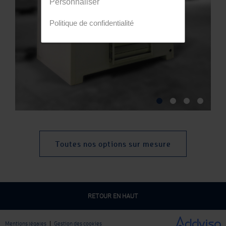
Personnaliser
Politique de confidentialité
Toutes nos options sur mesure
RETOUR EN HAUT
|
Mentions légales
Gestion des cookies