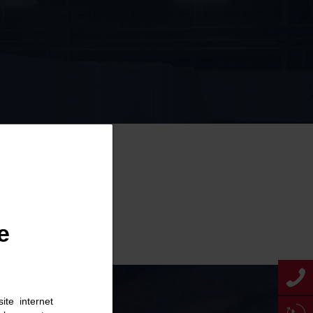
e
ite internet