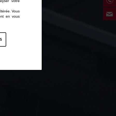
lyser votre
altérée. Vous
ent en vous
S