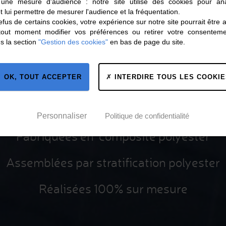
 une mesure d'audience : notre site utilise des cookies pour ana
t lui permettre de mesurer l'audience et la fréquentation.
fus de certains cookies, votre expérience sur notre site pourrait être 
tout moment modifier vos préférences ou retirer votre consentem
s la section
"Gestion des cookies"
en bas de page du site.
OK, TOUT ACCEPTER
INTERDIRE TOUS LES COOKIE
LA DIFFÉRENCE
Personnaliser
Politique de confidentialité
Fabriquées en composite polyester
Assemblées par stratification polyester
Réalisées 100% sur mesure