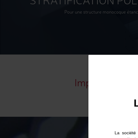
STRATIFICATION PO
Pour une structure monocoque étan
Implantation
La société 