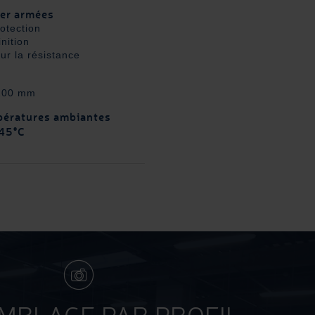
ter armées
rotection
inition
ur la résistance
 200 mm
pératures ambiantes
 45°C